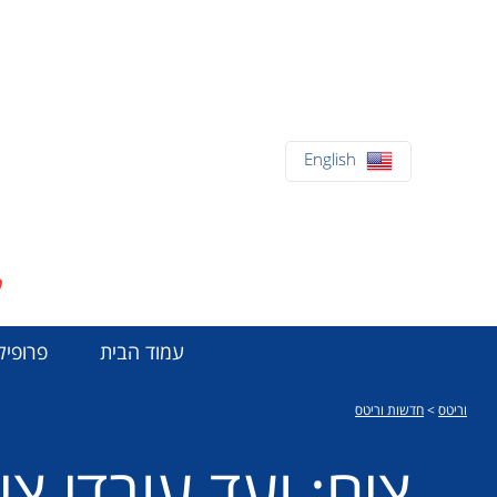
English
עמוד הבית
פרופיל
וריטס
>
חדשות וריטס
צים: ועד עובדי צ