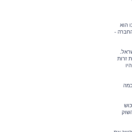
 הוא
החברה -
ראל.
 זרות
יו
כמה
וש
משקף פרמיה של 58% על מחיר השוק