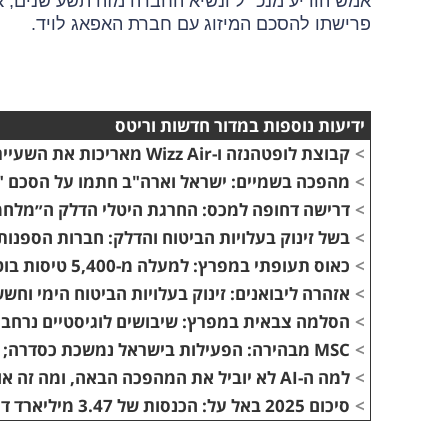
אמש הודיע מנכ״ל ונשיא החברה מזה תשע שנים, אל
פרישתו להסכם המיזוג עם חברת האפאג לויד.
ידיעות נוספות במדור חדשות וריטס
>
קבוצת לופטהנזה ו-Wizz Air מאריכות את השעיית הטיסות לישראל
>
מהפכה בשמיים: ישראל וארה"ב חתמו על הסכם "
>
דרישה דחופה למכס: החרגת היטלי הדלק ה״מלחמ
>
בשל זינוק בעלויות הביטוח והדלק: חברות הספנו
>
כאוס תעופתי במפרץ: למעלה מ-5,400 טיסות בוטלו בתוך יומיים
>
אזהרה ליבואנים: זינוק בעלויות הביטוח הימי וח
>
הסלמה צבאית במפרץ: שיבושים לוגיסטיים נרחבים
>
MSC מבהירה: הפעילות בישראל נמשכת כסדרה; השעיית ההזמנות רק בנמלי המפרץ הפרסי
>
למה ה-AI לא יוביל את המהפכה הבאה, ומה זה אומר על העובדים שלכם?
>
סיכום 2025 באל על: הכנסות של 3.47 מיליארד דולר ורווח נקי של כ-410 מיליון דולר