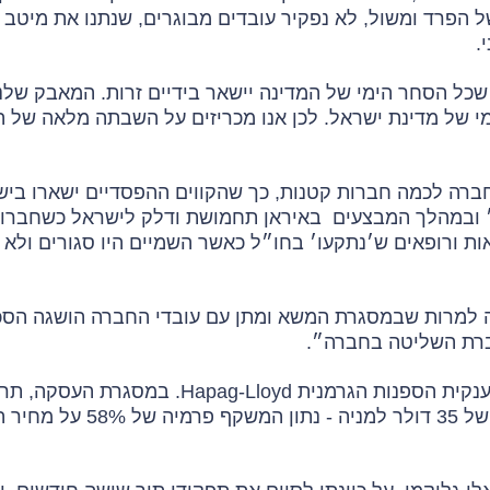
של הפרד ומשול, לא נפקיר עובדים מבוגרים, שנתנו את מיטב
.
כל הסחר הימי של המדינה יישאר בידיים זרות. המאבק שלנו
מי של מדינת ישראל. לכן אנו מכריזים על השבתה מלאה של 
חברה לכמה חברות קטנות, כך שהקווים ההפסדיים ישארו ביש
״ ובמהלך המבצעים באיראן תחמושת ודלק לישראל כשחברות
ת ורופאים ש׳נתקעו׳ בחו״ל כאשר השמיים היו סגורים ולא ה
ה למרות שבמסגרת המשא ומתן עם עובדי החברה הושגה הס
ברת השליטה בחברה״.
ענקית הספנות הגרמנית
Hapag-Lloyd
. במסגרת העסקה, תרכ
האפאג לויד את מלוא מניות צים במזומן לפי מחיר של 35 דולר למניה - נתון ה