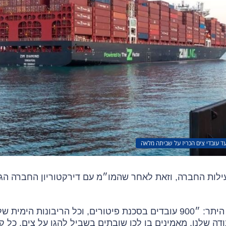
עד עובדי צים הכריז על שביתה מלאה
עילות החברה, וזאת לאחר שהמו״מ עם דירקטוריון החברה הגי
אורן כספי, יו״ר הוועד, פרסם הודעה ובה נאמר בין היתר: ״900 עובדים בסכנת פיטורים, וכל הריבונות הימית ש
ה שלנו, מאמינים בו לכן שובתים בשביל להגן על צים. כל קו