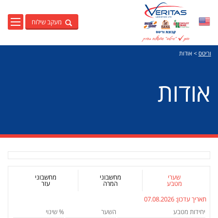
מעקב שילוח
English
וריטס
>
אודות
אודות
שערי
מחשבוני
מחשבוני
מטבע
המרה
עזר
תאריך עדכון:
07.08.2026
יחידות מטבע
השער
% שינוי